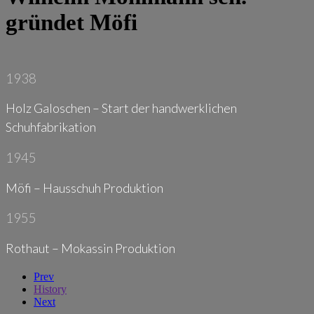
gründet Möfi
1938
Holz Galoschen – Start der handwerklichen
Schuhfabrikation
1945
Möfi – Hausschuh Produktion
1955
Rothaut – Mokassin Produktion
Prev
History
Next