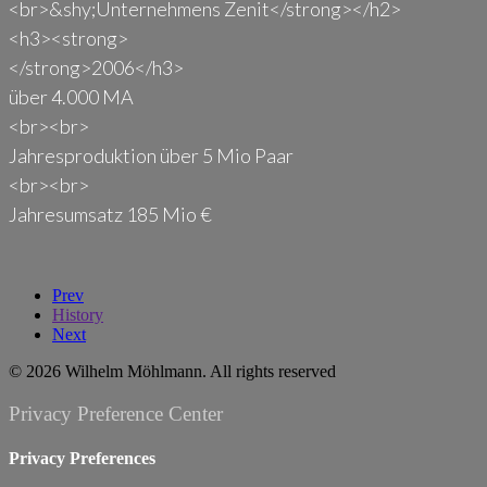
<br>&shy;Unternehmens Zenit</strong></h2>
<h3><strong>
</strong>2006</h3>
über 4.000 MA
<br><br>
Jahresproduktion über 5 Mio Paar
<br><br>
Jahresumsatz 185 Mio €
Prev
History
Next
© 2026 Wilhelm Möhlmann. All rights reserved
Privacy Preference Center
Privacy Preferences